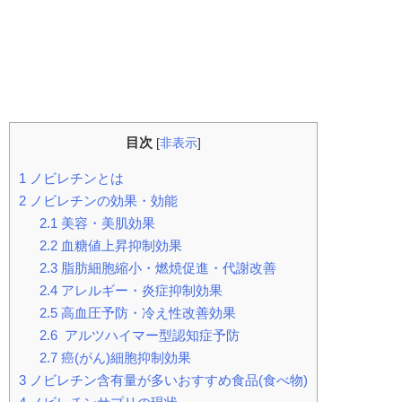
目次
[
非表示
]
1
ノビレチンとは
2
ノビレチンの効果・効能
2.1
美容・美肌効果
2.2
血糖値上昇抑制効果
2.3
脂肪細胞縮小・燃焼促進・代謝改善
2.4
アレルギー・炎症抑制効果
2.5
高血圧予防・冷え性改善効果
2.6
アルツハイマー型認知症予防
2.7
癌(がん)細胞抑制効果
3
ノビレチン含有量が多いおすすめ食品(食べ物)