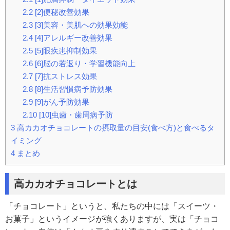
2.2
[2]便秘改善効果
2.3
[3]美容・美肌への効果効能
2.4
[4]アレルギー改善効果
2.5
[5]眼疾患抑制効果
2.6
[6]脳の若返り・学習機能向上
2.7
[7]抗ストレス効果
2.8
[8]生活習慣病予防効果
2.9
[9]がん予防効果
2.10
[10]虫歯・歯周病予防
3
高カカオチョコレートの摂取量の目安(食べ方)と食べるタ
イミング
4
まとめ
高カカオチョコレートとは
「チョコレート」というと、私たちの中には「スイーツ・
お菓子」というイメージが強くありますが、実は「チョコ