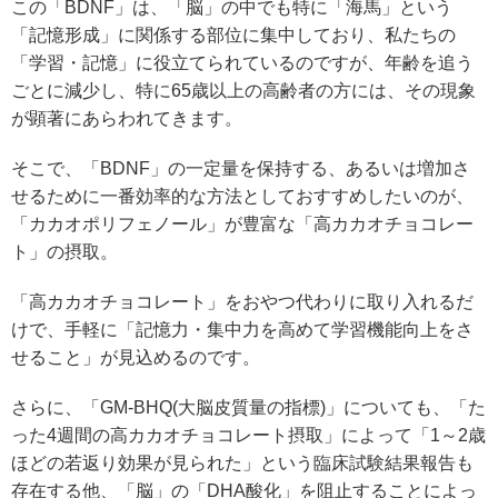
この「BDNF」は、「脳」の中でも特に「海馬」という
「記憶形成」に関係する部位に集中しており、私たちの
「学習・記憶」に役立てられているのですが、年齢を追う
ごとに減少し、特に65歳以上の高齢者の方には、その現象
が顕著にあらわれてきます。
そこで、「BDNF」の一定量を保持する、あるいは増加さ
せるために一番効率的な方法としておすすめしたいのが、
「カカオポリフェノール」が豊富な「高カカオチョコレー
ト」の摂取。
「高カカオチョコレート」をおやつ代わりに取り入れるだ
けで、手軽に「記憶力・集中力を高めて学習機能向上をさ
せること」が見込めるのです。
さらに、「GM-BHQ(大脳皮質量の指標)」についても、「た
った4週間の高カカオチョコレート摂取」によって「1～2歳
ほどの若返り効果が見られた」という臨床試験結果報告も
存在する他、「脳」の「DHA酸化」を阻止することによっ