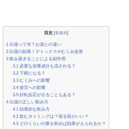
目次
[
非表示
]
1
白湯って何？お湯との違い
2
白湯の効果！デトックスやむくみ改善
3
飲み過ぎることによる副作用
3.1
必要な栄養成分も流される？
3.2
下痢になる？
3.3
むくみへの影響
3.4
疲労への影響
3.5
好転反応が出ることもある？
4
白湯の正しい飲み方
4.1
効果的な飲み方
4.2
飲むタイミングは？寝る前がいい？
4.3
どのくらいの量を飲めば効果がえられるか？