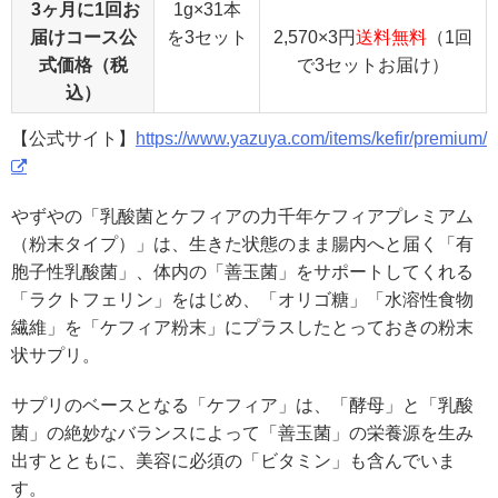
3ヶ月に1回お
1g×31本
届けコース公
を3セット
2,570×3円
送料無料
（1回
式価格（税
で3セットお届け）
込）
【公式サイト】
https://www.yazuya.com/items/kefir/premium/
やずやの「乳酸菌とケフィアの力千年ケフィアプレミアム
（粉末タイプ）」は、生きた状態のまま腸内へと届く「有
胞子性乳酸菌」、体内の「善玉菌」をサポートしてくれる
「ラクトフェリン」をはじめ、「オリゴ糖」「水溶性食物
繊維」を「ケフィア粉末」にプラスしたとっておきの粉末
状サプリ。
サプリのベースとなる「ケフィア」は、「酵母」と「乳酸
菌」の絶妙なバランスによって「善玉菌」の栄養源を生み
出すとともに、美容に必須の「ビタミン」も含んでいま
す。