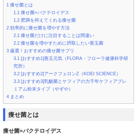
1
痩せ菌とは
1.1
痩せ菌=バクテロイデス
1.2
肥満を抑えてくれる痩せ菌
2
効率的に痩せ菌を増やす方法
2.1
痩せ菌だけに注目することは間違い
2.2
痩せ菌を増やすために摂取したい善玉菌
3
厳選！おすすめの痩せ菌サプリ
3.1
[おすすめ1]善玉元気（FLORA・フローラ健康科学研
究所）
3.2
[おすすめ2]アークフェロンZ（KOEI SCIENCE）
3.3
[おすすめ3]乳酸菌とケフィアの力千年ケフィアプレ
ミアム粉末タイプ（やずや）
4
まとめ
痩せ菌とは
痩せ菌=バクテロイデス