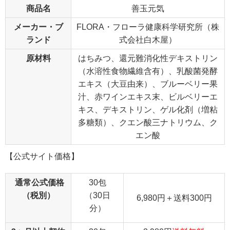
商品名
善玉元気
メーカー・ブ
FLORA・フローラ健康科学研究所（株
ランド
式会社白木屋）
原材料
はちみつ、還元難消化性デキストリン
（水溶性食物繊維含有）、乳酸菌発酵
エキス（大豆由来）、ブルーベリー果
汁、赤ワインエキス末、ビルベリーエ
キス、デキストリン、ゲル化剤（増粘
多糖類）、クエン酸三ナトリウム、ク
エン酸
【公式サイト価格】
通常公式価格
30包
（税別）
（30日
6,980円＋送料300円
分）