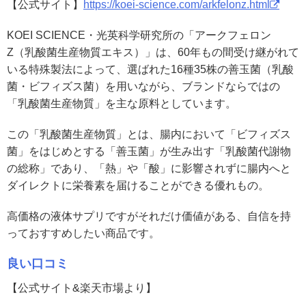
【公式サイト】
https://koei-science.com/arkfelonz.html
KOEI SCIENCE・光英科学研究所の「アークフェロン
Z（乳酸菌生産物質エキス）」は、60年もの間受け継がれて
いる特殊製法によって、選ばれた16種35株の善玉菌（乳酸
菌・ビフィズス菌）を用いながら、ブランドならではの
「乳酸菌生産物質」を主な原料としています。
この「乳酸菌生産物質」とは、腸内において「ビフィズス
菌」をはじめとする「善玉菌」が生み出す「乳酸菌代謝物
の総称」であり、「熱」や「酸」に影響されずに腸内へと
ダイレクトに栄養素を届けることができる優れもの。
高価格の液体サプリですがそれだけ価値がある、自信を持
っておすすめしたい商品です。
良い口コミ
【公式サイト&楽天市場より】