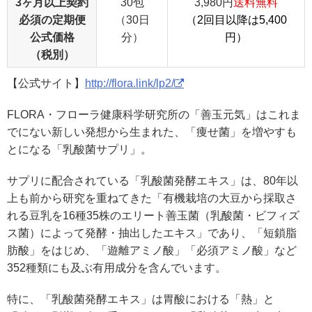
3ヶ月以上契約
30包
3,980円
送料無料
必須の定期便
（30日
（2回目以降は5,400
公式価格
分）
円）
（税別）
【公式サイト】
http://flora.link/lp2/
FLORA・フローラ健康科学研究所の「善玉元気」はこれま
でにない新しい発想から生まれた、「痩せ菌」を増やすも
とになる「乳酸菌サプリ」。
サプリに配合されている「乳酸菌発酵エキス」は、80年以
上も前から研究を重ねてきた「有機栽培の大豆から採取さ
れる豆乳を16種35株のエリート善玉菌（乳酸菌・ビフィズ
ス菌）によって発酵・抽出したエキス」であり、「短鎖脂
肪酸」をはじめ、「遊離アミノ酸」「必須アミノ酸」など
352種類にも及ぶ有用成分を含んでいます。
特に、「乳酸菌発酵エキス」は胃酸における「熱」と