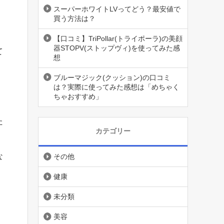
スーパーホワイトLVってどう？最安値で
買う方法は？
【口コミ】TriPollar(トライポーラ)の美顔
器STOPV(ストップヴィ)を使ってみた感
て
想
ブルーマジック(クッション)の口コミ
は？実際に使ってみた感想は「めちゃく
ちゃおすすめ」
た
カテゴリー
な
その他
健康
未分類
美容