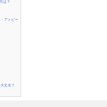
方は？
み・アトピー
も大丈夫？