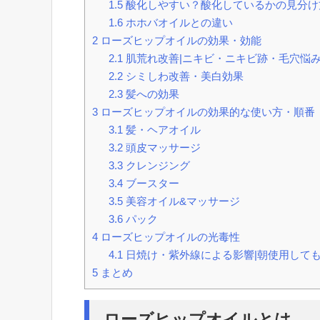
1.5
酸化しやすい？酸化しているかの見分け
1.6
ホホバオイルとの違い
2
ローズヒップオイルの効果・効能
2.1
肌荒れ改善|ニキビ・ニキビ跡・毛穴悩
2.2
シミしわ改善・美白効果
2.3
髪への効果
3
ローズヒップオイルの効果的な使い方・順番
3.1
髪・ヘアオイル
3.2
頭皮マッサージ
3.3
クレンジング
3.4
ブースター
3.5
美容オイル&マッサージ
3.6
パック
4
ローズヒップオイルの光毒性
4.1
日焼け・紫外線による影響|朝使用して
5
まとめ
ローズヒップオイルとは