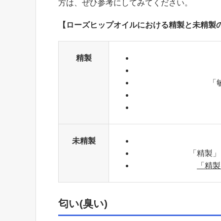
方は、ぜひ参考にしてみてください。
【ローズヒップオイルにおける精製と未精製
精製
「
未精製
「精製」
「精製
匂い(臭い)