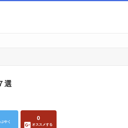
７選
0
つぶやく
オススメする