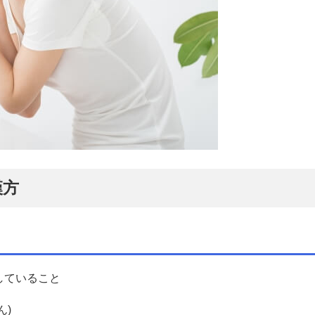
漢方
していること
ん)