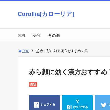
Corollia[カローリア]
健康
美容
その他
TOP
赤ら顔に効く漢方おすすめ７選
赤ら顔に効く漢方おすすめ
美容
?
シェアする
はてブする