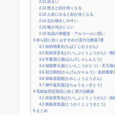
2.11
めまい
2.12
怒ると顔が赤くなる
2.13
人前に出ると顔が赤くなる
2.14
忘れ物をしやすい
2.15
喉が渇きにくい
2.16
気温の寒暖差・アルコールに弱い
3
赤ら顔に効くおすすめの漢方治療薬7選
3.1
知柏地黄丸(ちばくじおうがん)
3.2
桂枝茯苓丸(けいしぶくりょうがん)・桃核
3.3
半夏瀉心湯(はんげしゃしんとう)
3.4
滋陰降火湯(じいんこうかとう)・天王補
3.5
冠元顆粒(かんげんかりゅう)・血府逐瘀湯
3.6
加味逍遥散(かみしょうようさん)
3.7
補中益気湯(ほちゅうえっきとう)
4
毛細血管拡張症に効く漢方治療薬
4.1
桂枝茯苓丸(けいしぶくりょうがん)・温経
4.2
桃核承気湯(とうかくじょうきとう)
5
まとめ