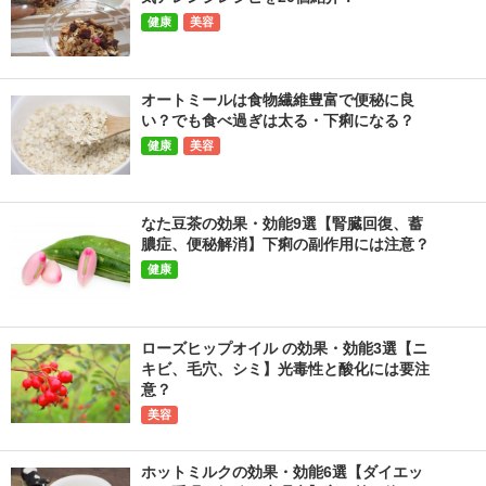
健康
美容
オートミールは食物繊維豊富で便秘に良
い？でも食べ過ぎは太る・下痢になる？
健康
美容
なた豆茶の効果・効能9選【腎臓回復、蓄
膿症、便秘解消】下痢の副作用には注意？
健康
ローズヒップオイル の効果・効能3選【ニ
キビ、毛穴、シミ】光毒性と酸化には要注
意？
美容
ホットミルクの効果・効能6選【ダイエッ