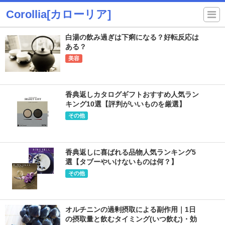
Corollia[カローリア]
白湯の飲み過ぎは下痢になる？好転反応は
ある？
美容
香典返しカタログギフトおすすめ人気ラン
キング10選【評判がいいものを厳選】
その他
香典返しに喜ばれる品物人気ランキング5
選【タブーやいけないものは何？】
その他
オルチニンの過剰摂取による副作用｜1日
の摂取量と飲むタイミング(いつ飲む)・効