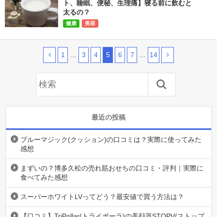
ト、睡眠、便秘、生理痛】寝る前に飲むと
太るの？
健康
美容
1
…
3
4
5
6
7
…
14
最近の投稿
ブルーマジック(クッション)の口コミは？実際に使ってみた
感想
まずいの？博多久松の売れ筋おせちの口コミ・評判｜実際に
食べてみた感想
スーパーホワイトLVってどう？最安値で買う方法は？
【口コミ】TriPollar(トライポーラ)の美顔器STOPV(ストップ