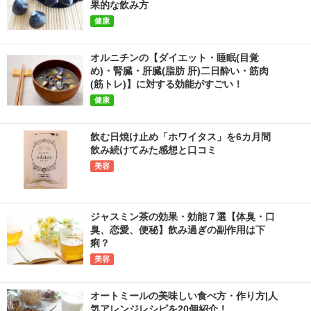
果的な飲み方
健康
オルニチンの【ダイエット・睡眠(目覚
め)・腎臓・肝臓(脂肪 肝)二日酔い・筋肉
(筋トレ)】に対する効能がすごい！
健康
飲む日焼け止め「ホワイタス」を6カ月間
飲み続けてみた感想と口コミ
美容
ジャスミン茶の効果・効能７選【体臭・口
臭、恋愛、便秘】飲み過ぎの副作用は下
痢？
美容
オートミールの美味しい食べ方・作り方|人
気アレンジレシピを20個紹介！