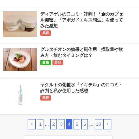
ディアゲルの口コミ・評判！「金のカプセ
ル濃密」「アボガドエキス潤生」を使って
みた感想
美容
グルタチオンの効果と副作用｜摂取量や飲
み方・飲むタイミングは？
健康
美容
ヤクルトの化粧水『イキテル』の口コミ・
評判と私が使用した感想
美容
1
…
2
3
4
5
6
…
18