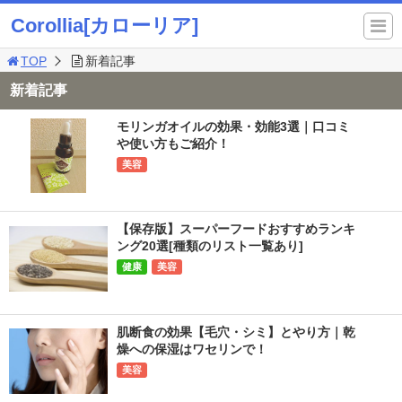
Corollia[カローリア]
TOP
新着記事
新着記事
モリンガオイルの効果・効能3選｜口コミ
や使い方もご紹介！
美容
【保存版】スーパーフードおすすめランキ
ング20選[種類のリスト一覧あり]
健康
美容
肌断食の効果【毛穴・シミ】とやり方｜乾
燥への保湿はワセリンで！
美容