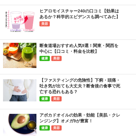
ヒアロモイスチャー240の口コミ【効果は
あるか？科学的エビデンスも調べてみた】
美容
断食道場おすすめ人気9選！関東・関西を
中心に【口コミ・料金を比較】
健康
美容
【ファスティングの危険性】下痢・頭痛・
吐き気が出ても大丈夫？断食後の食事で死
亡する恐れもある？
健康
美容
アボカドオイルの効果・効能【美肌・クレ
ンジング】オメガ9が豊富！
健康
美容